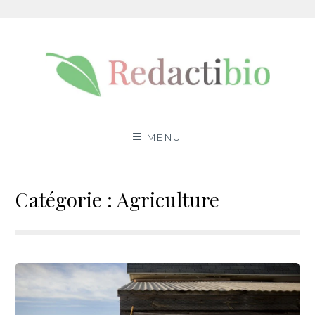
Aller
au
contenu
Redactibio
ENCYCLOPÉDIE DES PLANTES ET DU BIO
MENU
Catégorie :
Agriculture